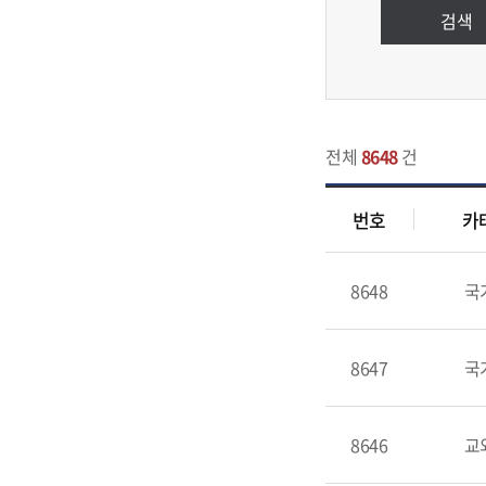
검색
전체
8648
건
번호
카
8648
국
8647
국
8646
교