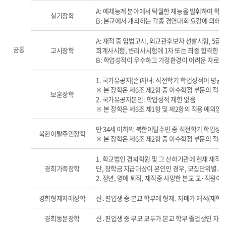
A: 예체능계 분야에서 탁월한 재능을 발휘하여 학교
실기장학
B: 본교에서 개최하는 각종 경연대회 요강에 의해 
A: 재적 중 입법고시, 외교관후보자 선발시험, 5
공통
고시장학
회계사시험, 변리사시험에 1차 또는 최종 합격한 자
B: 학업성적이 우수하고 가정환경이 어려운 자로서
1. 국가유공자(손)자녀: 직전학기 학업성적이 평균 
※ 본 장학은 제6조 제2항 중 이수학점 부문의 적용
보훈장학
2. 국가유공자본인: 학업성적 제한 없음
※ 본 장학은 제6조 제1항 및 제2항의 적용 예외임
만 34세 이하의 북한이탈주민 중 직전학기 학업성적
북한이탈주민장학
※ 본 장학은 제6조 제2항 중 이수학점 부문의 적용
1. 학교법인 경희학원 및 그 산하기관에 현재 재직하
경희가족장학
단, 장학금 지급대상이 본인인 경우, 모집단위별․학
2. 정년, 명예 퇴직, 재직중 사망한 본교 교·직원이
경희형제자매장학
신․편입생 중 본교 학부에 형제․자매가 재적(재학 
경희동문장학
신․편입생 중 부모 모두가 본교 학부 졸업생인 자