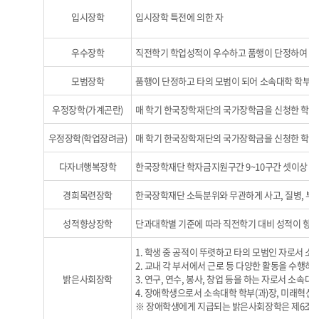
입시장학
입시장학 특전에 의한 자
우수장학
직전학기 학업성적이 우수하고 품행이 단정하여 소
모범장학
품행이 단정하고 타의 모범이 되어 소속대학 학부(
우정장학(가계곤란)
매 학기 한국장학재단의 국가장학금을 신청한 학자
우정장학(학업장려금)
매 학기 한국장학재단의 국가장학금을 신청한 학자
다자녀행복장학
한국장학재단 학자금지원구간 9~10구간 셋이상 
경희목련장학
한국장학재단 소득분위와 무관하게 사고, 질병, 부
성적향상장학
단과대학별 기준에 따라 직전학기 대비 성적이 향상
1. 학생 중 공적이 뚜렷하고 타의 모범인 자로서 소
2. 교내 각 부서에서 근로 등 다양한 활동을 수행하
밝은사회장학
3. 연구, 연수, 봉사, 창업 등을 하는 자로서 소속
4. 장애학생으로서 소속대학 학부(과)장, 미래혁신
※ 장애학생에게 지급되는 밝은사회장학은 제6조 