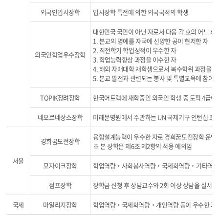
외국인입시장학
입시장학 특전에 의한 외국국적의 학생
대한민국 국민이 아닌 자로서 다음 각 호의 어느 하
1. 본교의 명예를 자국에 선양한 공이 현저한 자
2. 직전학기 학업성적이 우수한 자
외국인학업우수장학
3. 학업능력향상 과정을 이수한 자
4. 해외 자매대학 재학생으로서 복수학위 과정을 
5. 본교 발전과 관련되는 봉사 및 특별교육에 참여
TOPIK장려장학
한국어트랙에 재학중인 외국인 학생 중 토픽 4급이
네오르네상스장학
미래문명원에서 주관하는 UN 국제기구 인턴십 프로
융합설계능력이 우수한 자로 경희꿈도전장학 운영위
경희꿈도전장학
※ 본 장학은 제6조 제2항의 적용 예외임
서울
모자이크장학
학업역량‧사회봉사역량‧국제화역량‧기타역량 등
점프장학
장학금 신청 후 상담교수와 2회 이상 상담을 실시하
국제
마일리지장학
학업역량‧국제화역량‧개인역량 등이 우수한 자로